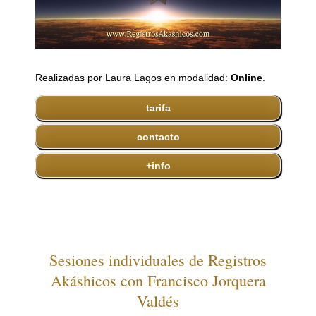
Realizadas por Laura Lagos en modalidad:
Online
.
tarifa
contacto
+info
Sesiones individuales de Registros
Akáshicos con Francisco Jorquera
Valdés